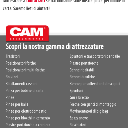
Non esitare a
contattarci
se hai domande sulle nostre pinze per bobine di
carta. Saremo lieti di aiutarti!
Scopri la nostra gamma di attrezzature
Traslatori
Spuntoni e trasportatori per balle
Posizionatori forche
Piastre portaforche
Posizionatori multi-forche
Benne ribaltabili
Rotatori
Benne idrauliche
Ribaltamenti cassoni
Benne per sollevatori telescopici
Pinza per bobine di carta
Spuntoni
Pinze
Gru a braccio
Pinze per balle
Forche con ganci di montaggio
Pinze per elettrodomestici
Movimentatori di big bag
Pinze per blocchi in cemento
Spazzaneve
Piastre portaforche a cerniera
Raschiatori