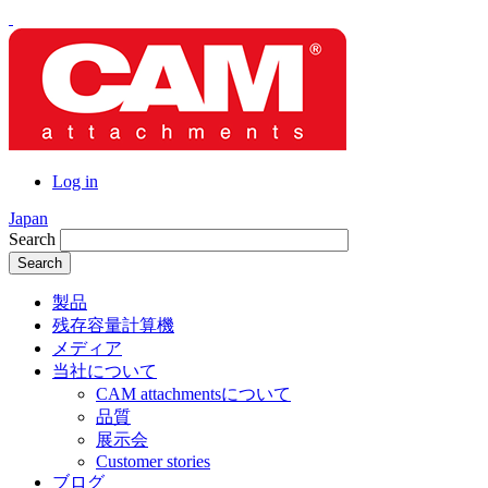
Skip
to
main
content
User
Log in
account
Japan
menu
Search
Main
製品
navigation
残存容量計算機
メディア
当社について
CAM attachmentsについて
品質
展示会
Customer stories
ブログ