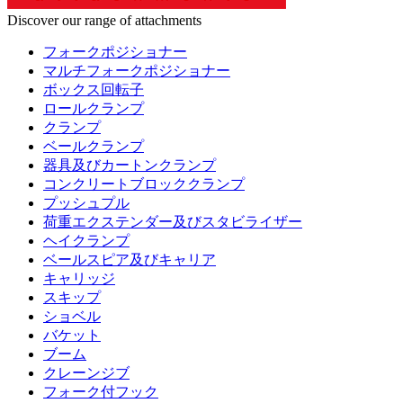
Discover our range of attachments
フォークポジショナー
マルチフォークポジショナー
ボックス回転子
ロールクランプ
クランプ
ベールクランプ
器具及びカートンクランプ
コンクリートブロッククランプ
プッシュプル
荷重エクステンダー及びスタビライザー
ヘイクランプ
ベールスピア及びキャリア
キャリッジ
スキップ
ショベル
バケット
ブーム
クレーンジブ
フォーク付フック