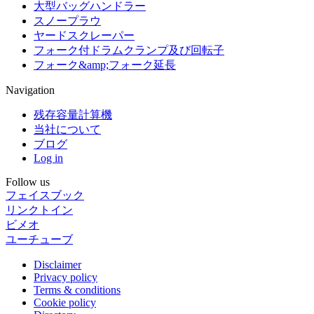
大型バッグハンドラー
スノープラウ
ヤードスクレーパー
フォーク付ドラムクランプ及び回転子
フォーク&amp;フォーク延長
Navigation
残存容量計算機
当社について
ブログ
Log in
Follow us
フェイスブック
リンクトイン
ビメオ
ユーチューブ
Navigation
Disclaimer
Privacy policy
Terms & conditions
Cookie policy