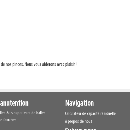
de nos pinces. Nous vous aiderons avec plaisir !
manutention
Navigation
lles & transporteurs de balles
Calculateur de capacité résiduelle
te-fourches
À propos de nous