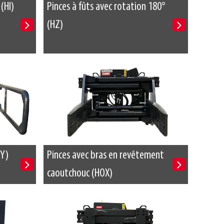
(HI)
Pinces à fûts avec rotation 180°
(HZ)
HY)
Pinces avec bras en revêtement
caoutchouc (HOX)