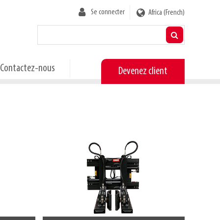
User
Se connecter
Africa (French)
account
menu
Contactez-nous
Devenez client