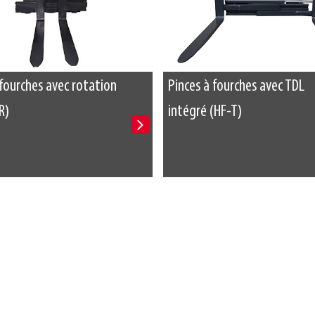
 fourches avec rotation
Pinces à fourches avec TDL
R)
intégré (HF-T)