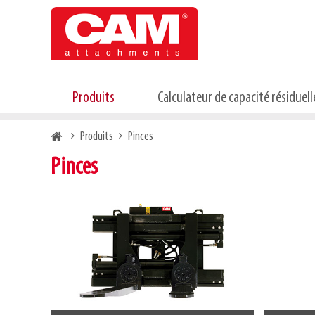
Skip
to
main
content
Produits
Calculateur de capacité résiduell
Breadcrumb
Produits
Pinces
Pinces