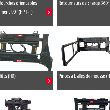
 fourches orientables
Retourneurs de charge 360° 
ement 90° (HPT-T)
fûts (HD)
Pinces à balles de mousse (