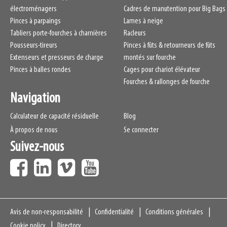
électroménagers
Cadres de manutention pour Big Bags
Pinces à parpaings
Lames à neige
Tabliers porte-fourches à charnières
Racleurs
Pousseurs-tireurs
Pinces à fûts & retourneurs de fûts
Extenseurs et presseurs de charge
montés sur fourche
Pinces à balles rondes
Cages pour chariot élévateur
Fourches & rallonges de fourche
Navigation
Calculateur de capacité résiduelle
Blog
À propos de nous
Se connecter
Suivez-nous
Navigation
Avis de non-responsabilité
Confidentialité
Conditions générales
Cookie policy
Directory