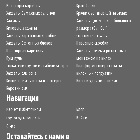
Ротаторы коробов
Кран-балки
Захваты бумажных рулонов
Крюки с установкой на вилах
Зажимы
Захваты для мешков большого
Киповые захваты
размера (биг-бег)
Захваты картонных коробов
Снеговые отвалы
Захваты бетонных блоков
Навесные скребки
Шарнирная кареткаs
Захваты бочек и ротаторы с
Пуш-пулы
монтажом на вилах
Толкатели грузов и стабилизаторы
Платформы оператора на
Захваты для сена
вилочный погрузчик
Киповые вилы и транспортеры
Вилы и удлинители вил
Каретки вил
Навигация
Расчет избыточной
Блог
грузоподъемности
Войти
О нас
Оставайтесь с нами в