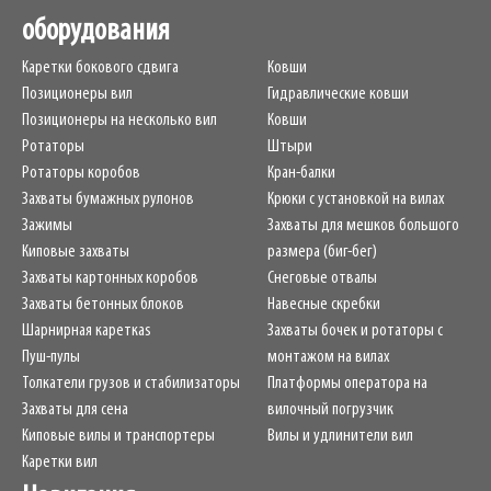
оборудования
Каретки бокового сдвига
Ковши
Позиционеры вил
Гидравлические ковши
Позиционеры на несколько вил
Ковши
Ротаторы
Штыри
Ротаторы коробов
Кран-балки
Захваты бумажных рулонов
Крюки с установкой на вилах
Зажимы
Захваты для мешков большого
Киповые захваты
размера (биг-бег)
Захваты картонных коробов
Снеговые отвалы
Захваты бетонных блоков
Навесные скребки
Шарнирная кареткаs
Захваты бочек и ротаторы с
Пуш-пулы
монтажом на вилах
Толкатели грузов и стабилизаторы
Платформы оператора на
Захваты для сена
вилочный погрузчик
Киповые вилы и транспортеры
Вилы и удлинители вил
Каретки вил