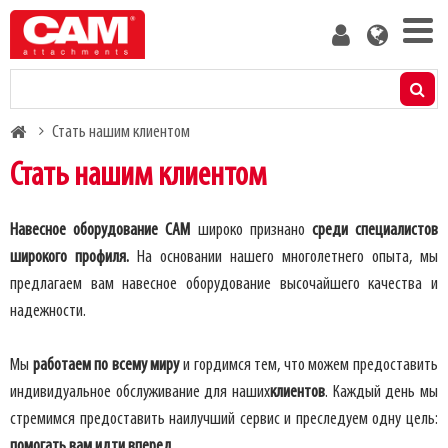
Skip
User
to
account
main
menu
content
Ассортимент
Breadcrumb
Стать нашим клиентом
Расчет остаточной грузоподъемности
Стать нашим клиентом
Средства массовой информации
Навесное оборудование CAM
широко признано
среди специалистов
широкого профиля.
На основании нашего многолетнего опыта, мы
О нас
предлагаем вам навесное оборудование высочайшего качества и
надежности.
Блог
Мы
работаем по всему миру
и гордимся тем, что можем предоставить
Свяжитесь с нами
индивидуальное обслуживание для наших
клиентов
. Каждый день мы
стремимся предоставить наилучший сервис и преследуем одну цель:
Стать нашим клиентом
помогать вам идти вперед
.