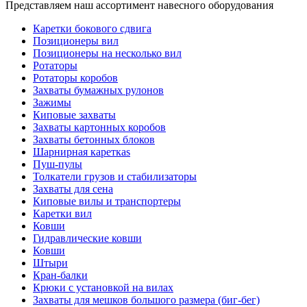
Представляем наш ассортимент навесного оборудования
Каретки бокового сдвига
Позиционеры вил
Позиционеры на несколько вил
Ротаторы
Ротаторы коробов
Захваты бумажных рулонов
Зажимы
Киповые захваты
Захваты картонных коробов
Захваты бетонных блоков
Шарнирная кареткаs
Пуш-пулы
Толкатели грузов и стабилизаторы
Захваты для сена
Киповые вилы и транспортеры
Каретки вил
Ковши
Гидравлические ковши
Ковши
Штыри
Кран-балки
Крюки с установкой на вилах
Захваты для мешков большого размера (биг-бег)