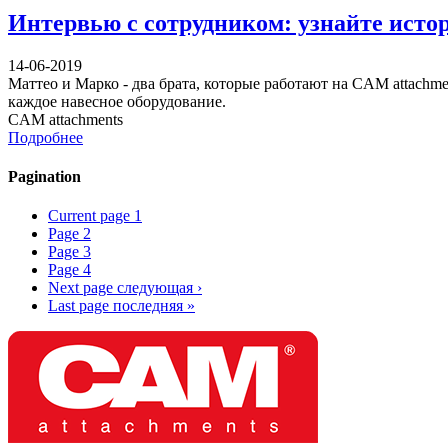
Интервью с сотрудником: узнайте исто
14-06-2019
Маттео и Марко - два брата, которые работают на CAM attachm
каждое навесное оборудование.
CAM attachments
Подробнее
Pagination
Current page
1
Page
2
Page
3
Page
4
Next page
следующая ›
Last page
последняя »