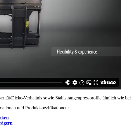
azität/Dicke-Verhältnis sowie Stahlstrangenpressprofile ähnlich wie b
rmationen und Produktspezifikationen:
inken
rägern