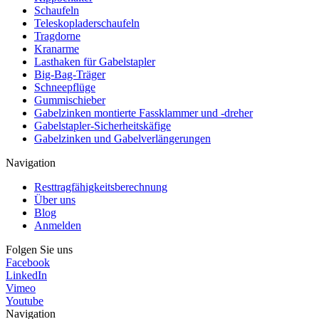
Schaufeln
Teleskopladerschaufeln
Tragdorne
Kranarme
Lasthaken für Gabelstapler
Big-Bag-Träger
Schneepflüge
Gummischieber
Gabelzinken montierte Fassklammer und -dreher
Gabelstapler-Sicherheitskäfige
Gabelzinken und Gabelverlängerungen
Navigation
Resttragfähigkeitsberechnung
Über uns
Blog
Anmelden
Folgen Sie uns
Facebook
LinkedIn
Vimeo
Youtube
Navigation