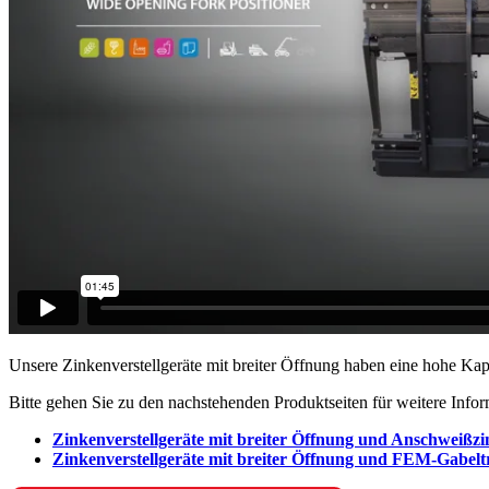
Unsere Zinkenverstellgeräte mit breiter Öffnung haben eine hohe Kap
Bitte gehen Sie zu den nachstehenden Produktseiten für weitere Info
Zinkenverstellgeräte mit breiter Öffnung und Anschweißz
Zinkenverstellgeräte mit breiter Öffnung und FEM-Gabelt