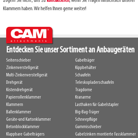
Zögern Sie nicht, uns zu
kontaktieren
, wenn Sie Fragen hinsichtlich unserer
Klammern haben. Wir helfen Ihnen gerne weiter!
Entdecken Sie unser Sortiment an Anbaugeräten
Seitenschieber
Gabelträger
Zinkenverstellgerät
Kippbehälter
Multi-Zinkenverstellgerät
Schaufeln
Drehgerät
Teleskopladerschaufeln
Kistendrehgerät
Tragdorne
Papierrollenklammer
Kranarme
Klammern
Lasthaken für Gabelstapler
Ballenklammer
Big-Bag-Träger
Geräte-und Kartonklammer
Schneepflüge
Betonblockklammer
Gummischieber
Klappbare Gabelträgers
Gabelzinken montierte Fassklammer