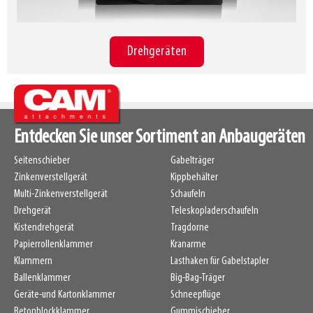
Drehgeräten
Entdecken Sie unser Sortiment an Anbaugeräten
Seitenschieber
Gabelträger
Zinkenverstellgerät
Kippbehälter
Multi-Zinkenverstellgerät
Schaufeln
Drehgerät
Teleskopladerschaufeln
Kistendrehgerät
Tragdorne
Papierrollenklammer
Kranarme
Klammern
Lasthaken für Gabelstapler
Ballenklammer
Big-Bag-Träger
Geräte-und Kartonklammer
Schneepflüge
Betonblockklammer
Gummischieber