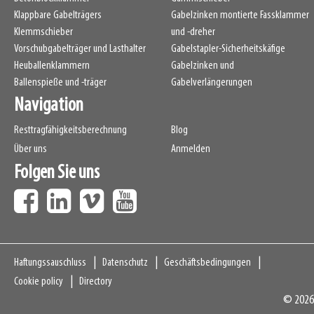
Klappbare Gabelträgers
Gabelzinken montierte Fassklammer
Klemmschieber
und -dreher
Vorschubgabelträger und Lasthalter
Gabelstapler-Sicherheitskäfige
Heuballenklammern
Gabelzinken und
Ballenspieße und -träger
Gabelverlängerungen
Navigation
Resttragfähigkeitsberechnung
Blog
Über uns
Anmelden
Folgen Sie uns
Navigation
Haftungssauschluss
Datenschutz
Geschäftsbedingungen
Cookie policy
Directory
© 2026