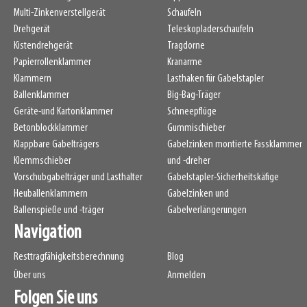
Multi-Zinkenverstellgerät
Schaufeln
Drehgerät
Teleskopladerschaufeln
Kistendrehgerät
Tragdorne
Papierrollenklammer
Kranarme
Klammern
Lasthaken für Gabelstapler
Ballenklammer
Big-Bag-Träger
Geräte-und Kartonklammer
Schneepflüge
Betonblockklammer
Gummischieber
Klappbare Gabelträgers
Gabelzinken montierte Fassklammer
Klemmschieber
und -dreher
Vorschubgabelträger und Lasthalter
Gabelstapler-Sicherheitskäfige
Heuballenklammern
Gabelzinken und
Ballenspieße und -träger
Gabelverlängerungen
Navigation
Resttragfähigkeitsberechnung
Blog
Über uns
Anmelden
Folgen Sie uns