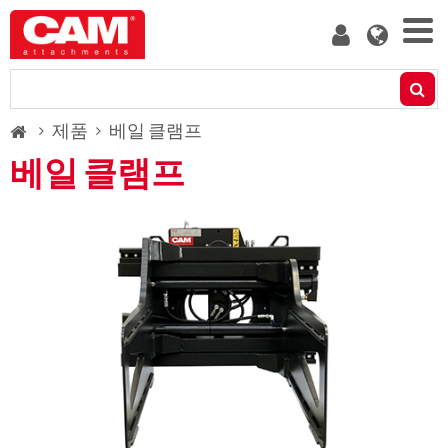
Skip
User
to
account
main
menu
content
제품
Breadcrumb
제품
베일 클램프
잔차 용량 계산기
베일 클램프
미디어
회사 소개
블로그
문의하기
고객 되기