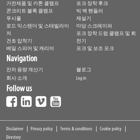
가전제품 및 카톤 클램프
포크 장착 후크
콘크리트 블록 클램프
빅 백 핸들러
푸시풀
제설기
로드 익스텐더 및 스태빌라이
마당 스크레이퍼
저
포크 장착 드럼 클램프 및 회
건초 압착기
전기
베일 스피어 및 캐리어
포크 및 보조 포크
Navigation
잔차 용량 계산기
블로그
회사 소개
Log in
Follow us
Navigation
Disclaimer
Privacy policy
Terms & conditions
Cookie policy
Directory