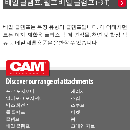
베일 클램프, 펄프 베일 클램프 (HB-T)
베일 클램프는 특정 유형의 클램프입니다. 이 어태치먼
트는 폐지, 재활용 플라스틱, 폐 면직물, 천연 및 합성 섬
유 등 베일 재활용품을 운반할 수 있습니다.
Discover our range of attachments
포크 포지셔너
캐리지
멀티포크 포지셔너
스킵
박스 회전기
스쿠프
롤 클램프
버켓
클램프
붐
베일 클램프
크레인 지브