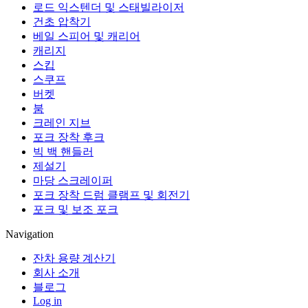
로드 익스텐더 및 스태빌라이저
건초 압착기
베일 스피어 및 캐리어
캐리지
스킵
스쿠프
버켓
붐
크레인 지브
포크 장착 후크
빅 백 핸들러
제설기
마당 스크레이퍼
포크 장착 드럼 클램프 및 회전기
포크 및 보조 포크
Navigation
잔차 용량 계산기
회사 소개
블로그
Log in