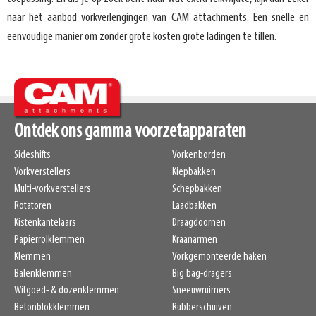
naar het aanbod vorkverlengingen van CAM attachments. Een snelle en
eenvoudige manier om zonder grote kosten grote ladingen te tillen.
Ontdek ons gamma voorzetapparaten
Sideshifts
Vorkenborden
Vorkverstellers
Kiepbakken
Multi-vorkverstellers
Schepbakken
Rotatoren
Laadbakken
Kistenkantelaars
Draagdoornen
Papierrolklemmen
Kraanarmen
Klemmen
Vorkgemonteerde haken
Balenklemmen
Big bag-dragers
Witgoed- & dozenklemmen
Sneeuwruimers
Betonblokklemmen
Rubberschuiven