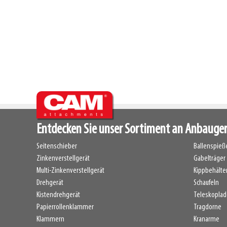
Entdecken Sie unser Sortiment an Anbauge
Seitenschieber
Ballenspieße
Zinkenverstellgerät
Gabelträger
Multi-Zinkenverstellgerät
Kippbehälte
Drehgerät
Schaufeln
Kistendrehgerät
Teleskoplad
Papierrollenklammer
Tragdorne
Klammern
Kranarme