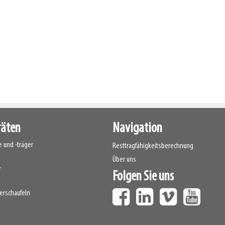
räten
Navigation
 und -träger
Resttragfähigkeitsberechnung
Über uns
r
Folgen Sie uns
erschaufeln