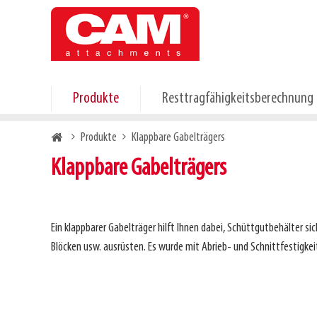
Skip
to
main
content
Produkte
Resttragfähigkeitsberechnung
Breadcrumb
Produkte
Klappbare Gabelträgers
Klappbare Gabelträgers
Ein klappbarer Gabelträger hilft Ihnen dabei, Schüttgutbehälter s
Blöcken usw. ausrüsten. Es wurde mit Abrieb- und Schnittfestigke