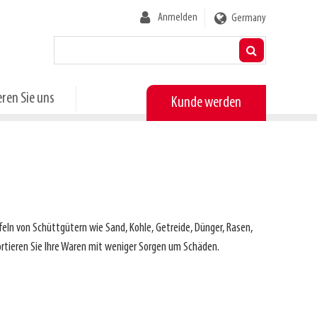
User
Anmelden
Germany
account
menu
ren Sie uns
Kunde werden
feln von Schüttgütern wie Sand, Kohle, Getreide, Dünger, Rasen,
ortieren Sie Ihre Waren mit weniger Sorgen um Schäden.