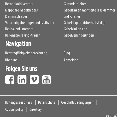
Betonblockklammer
Gummischieber
Klappbare Gabelträgers
Gabelzinken montierte Fassklammer
Klemmschieber
und -dreher
Vorschubgabelträger und Lasthalter
Gabelstapler-Sicherheitskäfige
Heuballenklammern
Gabelzinken und
Ballenspieße und -träger
Gabelverlängerungen
Navigation
Resttragfähigkeitsberechnung
Blog
Über uns
Anmelden
Folgen Sie uns
Navigation
Haftungssauschluss
Datenschutz
Geschäftsbedingungen
Cookie policy
Directory
© 2026