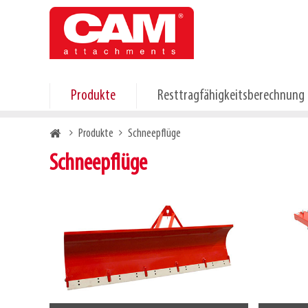
Skip
to
main
content
Produkte
Resttragfähigkeitsberechnung
Breadcrumb
Produkte
Schneepflüge
Schneepflüge