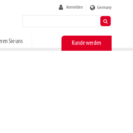
User
Anmelden
Germany
account
menu
ren Sie uns
Kunde werden