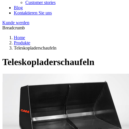
Customer stories
Blog
Kontaktieren Sie uns
Kunde werden
Breadcrumb
Home
Produkte
Teleskopladerschaufeln
Teleskopladerschaufeln