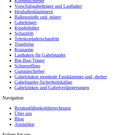
Klemmschieber
Vorschubgabelträger und Lasthalter
Heuballenklammern
Ballenspieße und -träger
Gabelträger
Kippbehälter
Schaufeln
Teleskopladerschaufeln
Tragdorne
Kranarme
Lasthaken für Gabelstapler
Big-Bag-Träger
Schneepflüge
Gummischieber
Gabelzinken montierte Fassklammer und -dreher
Gabelstapler-Sicherheitskäfige
Gabelzinken und Gabelverlängerungen
Navigation
Resttragfähigkeitsberechnung
Über uns
Blog
Anmelden
Folgen Sie uns