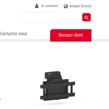
User
Se connecter
Belgium (French)
account
menu
Contactez-nous
Devenez client