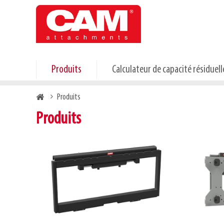
Skip
to
main
content
Produits
Calculateur de capacité résiduell
Breadcrumb
Produits
Produits