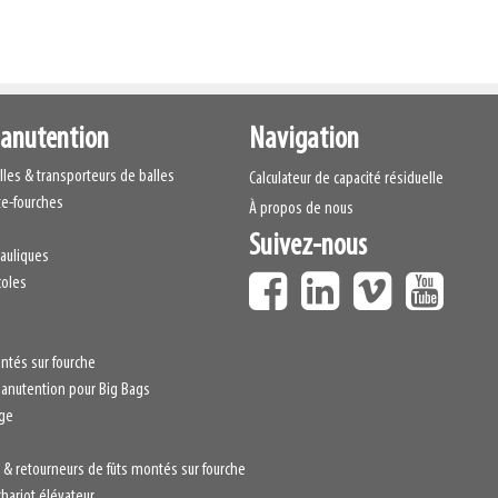
manutention
Navigation
lles & transporteurs de balles
Calculateur de capacité résiduelle
te-fourches
À propos de nous
Suivez-nous
auliques
coles
ntés sur fourche
anutention pour Big Bags
ge
s & retourneurs de fûts montés sur fourche
hariot élévateur