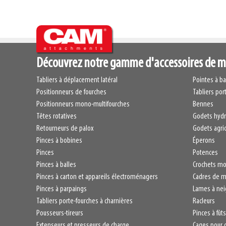
Découvrez notre gamme d'accessoires de 
Tabliers à déplacement latéral
Pointes à ba
Positionneurs de fourches
Tabliers por
Positionneurs mono-multifourches
Bennes
Têtes rotatives
Godets hydr
Retourneurs de palox
Godets agri
Pinces à bobines
Éperons
Pinces
Potences
Pinces à balles
Crochets mo
Pinces à carton et appareils électroménagers
Cadres de m
Pinces à parpaings
Lames à nei
Tabliers porte-fourches à charnières
Racleurs
Pousseurs-tireurs
Pinces à fût
Extenseurs et presseurs de charge
Cages pour c