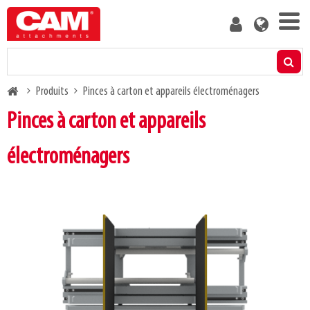
Skip
User
to
account
main
menu
content
Produits
Breadcrumb
Produits
Pinces à carton et appareils électroménagers
Calculateur de capacité résiduelle
Pinces à carton et appareils
Médias
électroménagers
À propos de nous
Blog
Contactez-nous
Devenez client