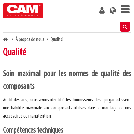
Skip
User
to
account
main
menu
content
Produits
Breadcrumb
À propos de nous
Qualité
Calculateur de capacité résiduelle
Qualité
Médias
Soin maximal pour les normes de qualité des
À propos de nous
composants
Blog
Au fil des ans, nous avons identifié les fournisseurs clés qui garantissent
une fiabilité maximale aux composants utilisés dans le montage de nos
Contactez-nous
accessoires de manutention.
Compétences techniques
Devenez client