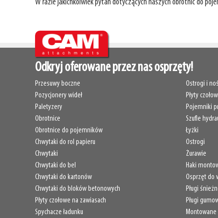
W razie jakichkolwiek pytań dotyczących naszych obrotnic do poj
Odkryj oferowane przez nas osprzęty!
Przesuwy boczne
Ostrogi i noś
Pozycjonery wideł
Płyty czoło
Paletyzery
Pojemniki p
Obrotnice
Szufle hydra
Obrotnice do pojemników
Łyżki
Chwytaki do rol papieru
Ostrogi
Chwytaki
Żurawie
Chwytaki do bel
Haki montow
Chwytaki do kartonów
Osprzęt do 
Chwytaki do bloków betonowych
Pługi śnież
Płyty czołowe na zawiasach
Pługi gumo
Spychacze ładunku
Montowane w