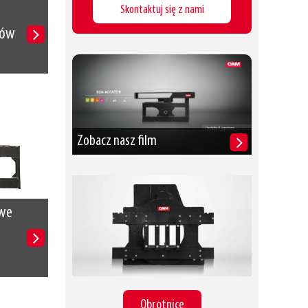
Skontaktuj się z nami
ków
Zobacz nasz film
awe
Obrotnice