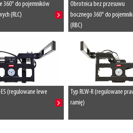
ce 360° do pojemników
Obrotnica bez przesuwu
wych (RLC)
bocznego 360° do pojemni
(RBC)
-ES (regulowane lewe
Typ RLW-R (regulowane pr
ramię)