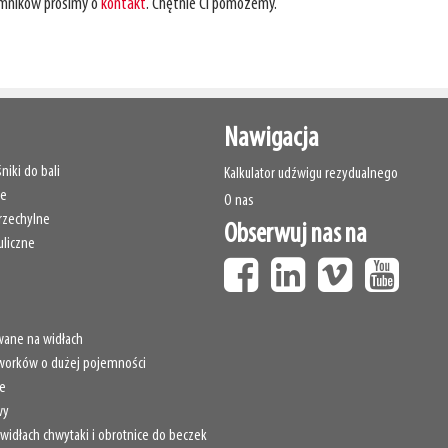
emników prosimy o
kontakt
. Chętnie Ci pomożemy.
Nawigacja
niki do bali
Kalkulator udźwigu rezydualnego
we
O nas
rzechylne
Obserwuj nas na
uliczne
ane na widłach
worków o dużej pojemności
ne
wy
idłach chwytaki i obrotnice do beczek