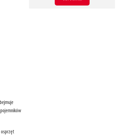
obejmuje
e pojemników
 osprzęt