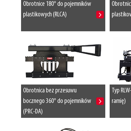
Obrotnice 180° do pojemników
Obrotni
plastikowych (RLCA)
plastiko
Obrotnica bez przesuwu
Typ RLW
bocznego 360° do pojemników
ramię)
(PRC-DA)