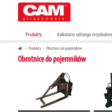
Skip
to
main
content
Produkty
Kalkulator udźwigu rezydualne
Breadcrumb
Produkty
Obrotnice do pojemników
Obrotnice do pojemników