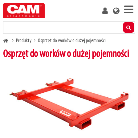
Skip
User
to
account
main
menu
content
Produkty
Breadcrumb
Produkty
Osprzęt do worków o dużej pojemności
Kalkulator udźwigu rezydualnego
Osprzęt do worków o dużej pojemności
Media
O nas
Blog
Skontaktuj się z nami
Bądź naszym klientem