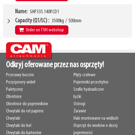
HCG
29mm
VCG
W4
285mm
Name
SHP335.140P.CD1
1350mm
Weight
W6
86kg
1080mm
Capacity (Q1/LC)
3500kg
/
500mm
SKU
LL
42674102
68mm
Order on TVH webshop
HCG
29mm
VCG
W4
286mm
1400mm
Weight
W6
89kg
1080mm
SKU
LL
42674106
68mm
Odkryj oferowane przez nas osprzęty!
HCG
29mm
Przesuwy boczne
Płyty czołowe
VCG
287mm
Pozycjonery wideł
Pojemniki przechylne
Weight
90kg
Paletyzery
Szufle hydrauliczne
SKU
42674112
Obrotnice
Łyżki
Obrotnice do pojemników
Ostrogi
Chwytaki do rol papieru
Żurawie
Chwytaki
Haki montowane na widłach
Chwytaki do bel
Osprzęt do worków o dużej
Chwytaki do kartonów
pojemności