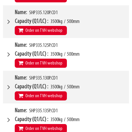
HCG
29mm
VCG
W4
282mm
Name
SHP335.120P.CD1
1150mm
Weight
W6
71kg
980mm
Capacity (Q1/LC)
3500kg
/
500mm
SKU
LL
42674069
68mm
Order on TVH webshop
HCG
29mm
VCG
W4
283mm
Name
SHP335.125P.CD1
1200mm
Weight
W6
73kg
980mm
Capacity (Q1/LC)
3500kg
/
500mm
SKU
LL
42674089
68mm
Order on TVH webshop
HCG
29mm
VCG
W4
284mm
Name
SHP335.130P.CD1
1250mm
Weight
W6
75kg
980mm
Capacity (Q1/LC)
3500kg
/
500mm
SKU
LL
42674094
68mm
Order on TVH webshop
HCG
29mm
VCG
W4
285mm
Name
SHP335.135P.CD1
1300mm
Weight
W6
77kg
980mm
Capacity (Q1/LC)
3500kg
/
500mm
SKU
LL
42674100
68mm
Order on TVH webshop