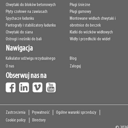
Chwytaki do bloków betonowych
Pługi śnieżne
Płyty czołowe na zawiasach
Pługi gumowy
Spychacze ładunku
Montowane widłach chwytaki i
Pantografy i stabilizatory ładunku
obrotnice do beczek
Chwytaki do siana
Klatki do wózków widłowych
Ostrogi i nośniki do bali
Widły i przedłużki do wideł
Nawigacja
Kalkulator udźwigu rezydualnego
Blog
O nas
Zaloguj
Obserwuj nas na
Navigation
Zastrzeżenia
Prywatność
Ogólne warunki sprzedaży
Cookie policy
Directory
© 2026