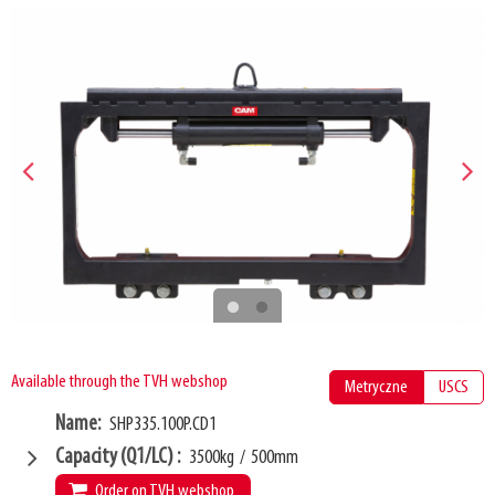
Available through the TVH webshop
Metryczne
USCS
Name
SHP335.100P.CD1
Capacity (Q1/LC)
3500kg
/
500mm
Order on TVH webshop