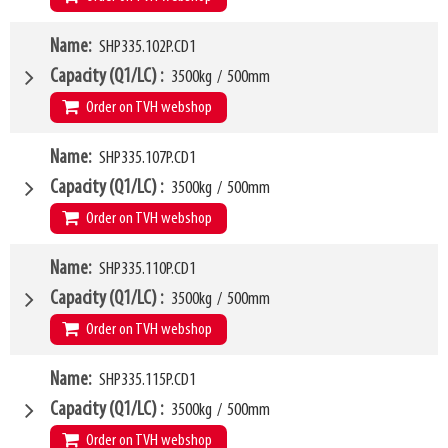
W4
Name
SHP335.102P.CD1
1000mm
W6
980mm
Capacity (Q1/LC)
3500kg
/
500mm
LL
68mm
Order on TVH webshop
HCG
29mm
VCG
W4
281mm
Name
SHP335.107P.CD1
1020mm
Weight
W6
67kg
980mm
Capacity (Q1/LC)
3500kg
/
500mm
SKU
LL
42674060
68mm
Order on TVH webshop
HCG
29mm
VCG
W4
281mm
Name
SHP335.110P.CD1
1070mm
Weight
W6
67kg
980mm
Capacity (Q1/LC)
3500kg
/
500mm
SKU
LL
42674064
68mm
Order on TVH webshop
HCG
29mm
VCG
W4
282mm
Name
SHP335.115P.CD1
1100mm
Weight
W6
70kg
980mm
Capacity (Q1/LC)
3500kg
/
500mm
SKU
LL
42674068
68mm
Order on TVH webshop