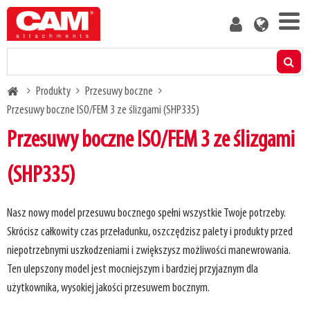
Skip
User
to
account
main
menu
content
Produkty
Breadcrumb
Produkty
Przesuwy boczne
Kalkulator udźwigu rezydualnego
Przesuwy boczne ISO/FEM 3 ze ślizgami (SHP335)
Przesuwy boczne ISO/FEM 3 ze ślizgami
Media
(SHP335)
O nas
Nasz nowy model przesuwu bocznego spełni wszystkie Twoje potrzeby.
Blog
Skrócisz całkowity czas przeładunku, oszczędzisz palety i produkty przed
niepotrzebnymi uszkodzeniami i zwiększysz możliwości manewrowania.
Skontaktuj się z nami
Ten ulepszony model jest mocniejszym i bardziej przyjaznym dla
użytkownika, wysokiej jakości przesuwem bocznym.
Bądź naszym klientem