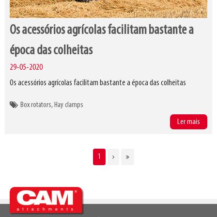
Os acessórios agrícolas facilitam bastante a
época das colheitas
29-05-2020
Os acessórios agrícolas facilitam bastante a época das colheitas
Box rotators
Hay clamps
Ler mais
CURRENT
1
Pagination
PAGE