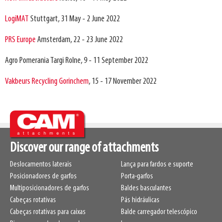
LogiMAT
Stuttgart, 31 May - 2 June 2022
PRS Europe
Amsterdam, 22 - 23 June 2022
Agro Pomerania Targi Rolne, 9 - 11 September 2022
Vakbeurs Recycling Gorinchem
, 15 - 17 November 2022
Discover our range of attachments
Deslocamentos laterais
Lança para fardos e suporte
Posicionadores de garfos
Porta-garfos
Multiposicionadores de garfos
Baldes basculantes
Cabeças rotativas
Pás hidráulicas
Cabeças rotativas para caixas
Balde carregador telescópico