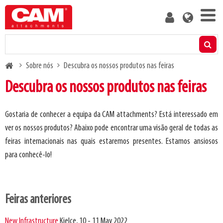
Skip
User
to
account
main
menu
content
Produtos
Breadcrumb
Sobre nós
Descubra os nossos produtos nas feiras
Calculador de capacidade residual
Descubra os nossos produtos nas feiras
Mídia
Gostaria de conhecer a equipa da CAM attachments? Está interessado em
ver os nossos produtos? Abaixo pode encontrar uma visão geral de todas as
Sobre nós
feiras internacionais nas quais estaremos presentes. Estamos ansiosos
para conhecê-lo!
Blog
Contate-Nos
Feiras anteriores
Torne-se cliente
New Infrastructure
Kielce, 10 - 11 May 2022