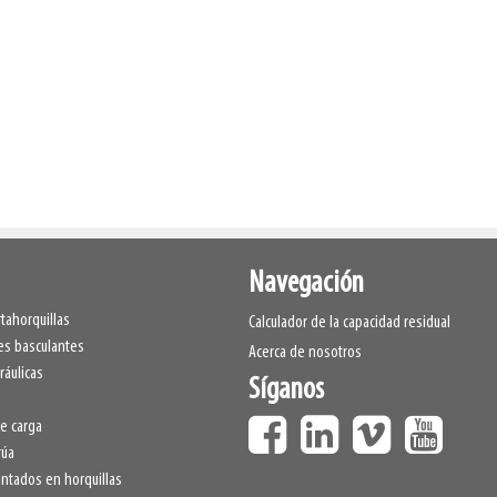
Navegación
tahorquillas
Calculador de la capacidad residual
s basculantes
Acerca de nosotros
ráulicas
Síganos
e carga
rúa
tados en horquillas