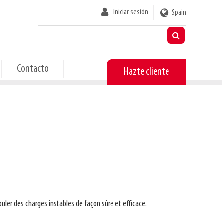
User
Iniciar sesión
Spain
account
menu
Contacto
Hazte cliente
uler des charges instables de façon sûre et efficace.