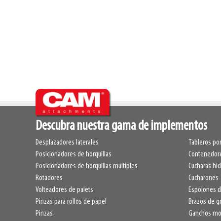
Descubra nuestra gama de implementos
Desplazadores laterales
Tableros por
Posicionadores de horquillas
Contenedore
Posicionadores de horquillas múltiples
Cucharas hid
Rotadores
Cucharones
Volteadores de palets
Espolones d
Pinzas para rollos de papel
Brazos de g
Pinzas
Ganchos mon