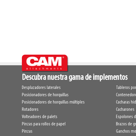
Descubra nuestra gama de implementos
Desplazadores laterales
Tableros por
Posicionadores de horquillas
Contenedore
Posicionadores de horquillas múltiples
Cucharas hid
Rotadores
Cucharones
Volteadores de palets
Espolones d
Pinzas para rollos de papel
Brazos de g
Pinzas
Ganchos mon