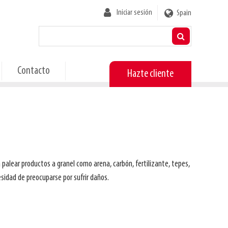
User
Iniciar sesión
Spain
account
menu
Contacto
Hazte cliente
palear productos a granel como arena, carbón, fertilizante, tepes,
esidad de preocuparse por sufrir daños.