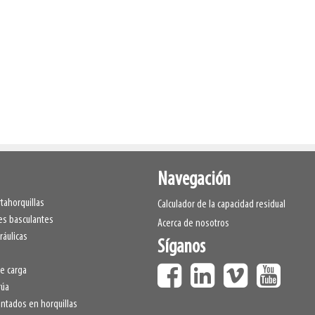
Navegación
tahorquillas
Calculador de la capacidad residual
s basculantes
Acerca de nosotros
ráulicas
Síganos
e carga
rúa
tados en horquillas