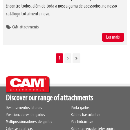
Encontre todos, além de toda a nossa gama de acessórios, no nosso
catálogo totalmente novo.
CAM attachments
Ler mais
CURRENT
1
Pagination
PAGE
Discover our range of attachments
Deslocamentos laterais
Porta-garfos
Posicionadores de garfos
Baldes basculantes
Multiposicionadores de garfos
Pás hidráulicas
Cabeças rotativas
Balde carregador telescópico