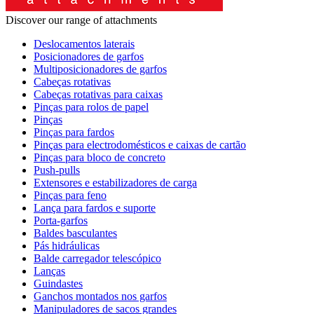
Discover our range of attachments
Deslocamentos laterais
Posicionadores de garfos
Multiposicionadores de garfos
Cabeças rotativas
Cabeças rotativas para caixas
Pinças para rolos de papel
Pinças
Pinças para fardos
Pinças para electrodomésticos e caixas de cartão
Pinças para bloco de concreto
Push-pulls
Extensores e estabilizadores de carga
Pinças para feno
Lança para fardos e suporte
Porta-garfos
Baldes basculantes
Pás hidráulicas
Balde carregador telescópico
Lanças
Guindastes
Ganchos montados nos garfos
Manipuladores de sacos grandes