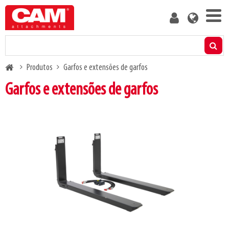
Skip
User
to
account
main
menu
content
Produtos
Breadcrumb
Produtos
Garfos e extensões de garfos
Calculador de capacidade residual
Garfos e extensões de garfos
Mídia
Sobre nós
Blog
Contate-Nos
Torne-se cliente