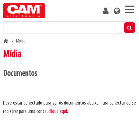
Skip
User
to
account
main
menu
content
Produtos
Breadcrumb
Mídia
Calculador de capacidade residual
Mídia
Mídia
Documentos
Folhetos de produtos
Vídeos
Sobre nós
Blog
Deve estar conectado para ver os documentos abaixo. Para conectar ou se
registrar para uma conta,
clique aqui
.
Manuais
Contate-Nos
Listas de peças
Torne-se cliente